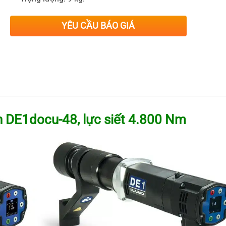
YÊU CẦU BÁO GIÁ
 DE1docu-48, lực siết 4.8
00 Nm