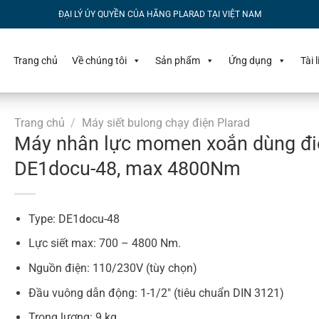
ĐẠI LÝ ỦY QUYỀN CỦA HÃNG PLARAD TẠI VIỆT NAM
Trang chủ
Về chúng tôi
Sản phẩm
Ứng dụng
Tài 
Trang chủ
/
Máy siết bulong chạy điện Plarad
Máy nhân lực momen xoắn dùng đi
DE1docu-48, max 4800Nm
Type: DE1docu-48
Lực siết max: 700 – 4800 Nm.
Nguồn điện: 110/230V (tùy chọn)
Đầu vuông dẫn động: 1-1/2″ (tiêu chuẩn DIN 3121)
Trọng lượng: 9 kg.