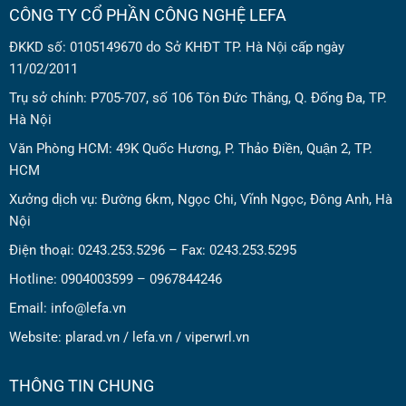
CÔNG TY CỔ PHẦN CÔNG NGHỆ LEFA
ĐKKD số: 0105149670 do Sở KHĐT TP. Hà Nội cấp ngày
11/02/2011
Trụ sở chính: P705-707, số 106 Tôn Đức Thắng, Q. Đống Đa, TP.
Hà Nội
Văn Phòng HCM: 49K Quốc Hương, P. Thảo Điền, Quận 2, TP.
HCM
Xưởng dịch vụ: Đường 6km, Ngọc Chi, Vĩnh Ngọc, Đông Anh, Hà
Nội
Điện thoại: 0243.253.5296 – Fax: 0243.253.5295
Hotline: 0904003599 – 0967844246
Email: info@lefa.vn
Website:
plarad.vn
/
lefa.vn
/
viperwrl.vn
THÔNG TIN CHUNG