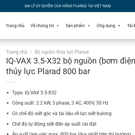
ĐẠI LÝ ỦY QUYỀN CỦA HÃNG PLARAD TẠI VIỆT NAM
Trang chủ
Về chúng tôi
Sản phẩm
Ứng dụng
Tài 
Trang chủ
/
Bộ nguồn thủy lực Plarad
IQ-VAX 3.5-X32 bộ nguồn (bơm điện
thủy lực Plarad 800 bar
Type: IQ-VAX 3.5-X32
Công suất: 2.2 kW, 3 phase, 3 AC, 400V, 50 Hz
Có chế độ siết góc và tài liệu về lực siết bulong
Chế độ tự động siết đến áp suất cài đặt
Áp suất làm việc max: 800 bar (duy nhất trên thì trường)