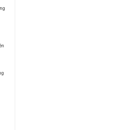
ộng
ên
ng