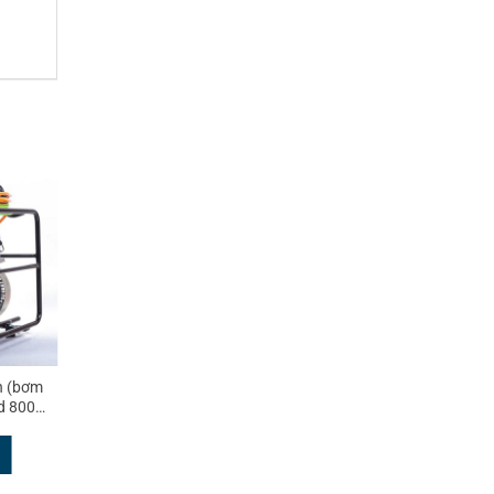
n (bơm
XB2-Z bộ nguồn (bơm điện)
ad 800
thủy lực Plarad 800 bar
MUA HÀNG