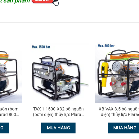
ật sản phẩm
guồn (bơm
TAX 1-1500-X32 bộ nguồn
XB-VAX 3.5 bộ nguồ
larad 800
(bơm điện) thủy lực Plarad
điện) thủy lực Plar
1500 bar
bar
NG
MUA HÀNG
MUA HÀNG