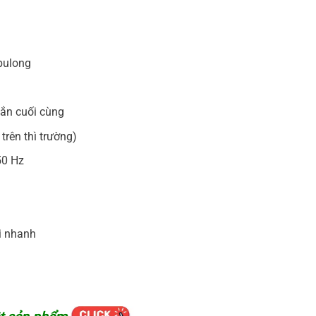
 bulong
ắn cuối cùng
trên thì trường)
50 Hz
i nhanh